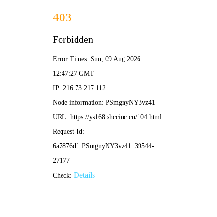
☯
无意影视
⌕
· 诗与远方
帕特森
· 日常诗意
无意观赏
偶然电影 · 冷门佳作
全部电影 →